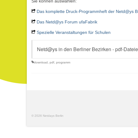
Sie können auswählen:
Das komplette Druck-Programmheft der Netd@ys Be
Das Netd@ys Forum ufaFabrik
Spezielle Veranstaltungen für Schulen
Netd@ys in den Berliner Bezirken - pdf-Datei
download
,
pdf
,
programm
© 2026 Netdays Berlin